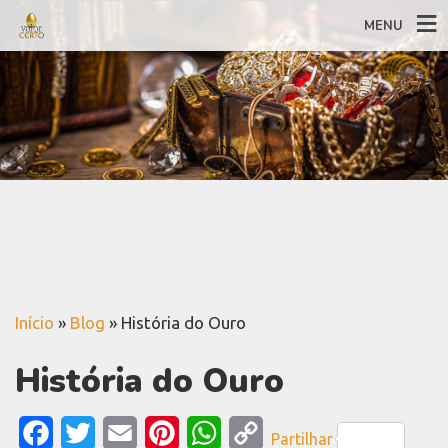
MENU
Início
»
Blog
»
História do Ouro
História do Ouro
Facebook
Twitter
Email
Pinterest
WhatsApp
Copy
Partilhar