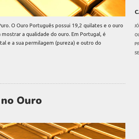
C
Puro. O Ouro Português possui 19,2 quilates e o ouro
JÓ
 mostrar a qualidade do ouro. Em Portugal, é
O
tal e a sua permilagem (pureza) e outro do
P
S
 no Ouro