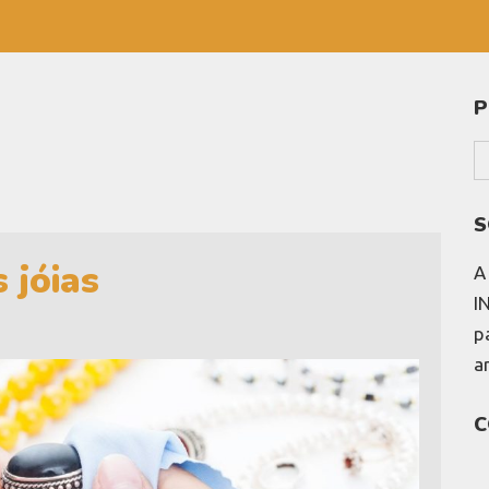
P
S
 jóias
I
p
a
C